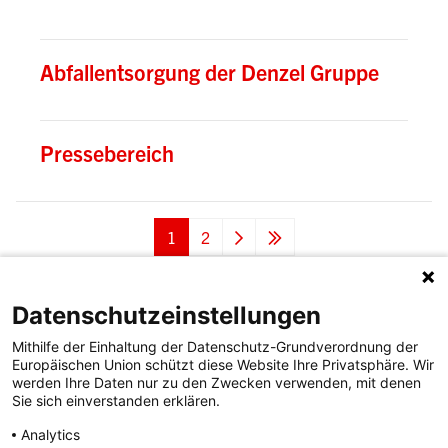
Abfallentsorgung der Denzel Gruppe
Pressebereich
Seitennummerierung
Aktuelle
1
Seite
2
Weiter
Letzte
Seite
Seite
Datenschutzeinstellungen
Change language
Mithilfe der Einhaltung der Datenschutz-Grundverordnung der
DENZEL Standorte
Europäischen Union schützt diese Website Ihre Privatsphäre. Wir
Footer
werden Ihre Daten nur zu den Zwecken verwenden, mit denen
Zitta
Sie sich einverstanden erklären.
Menü
Plattner
Simscha
Analytics