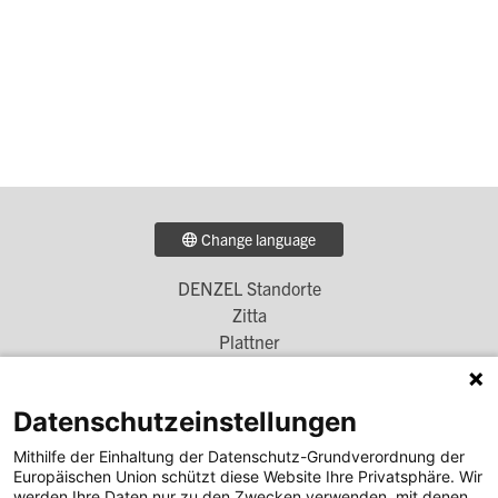
Change language
DENZEL Standorte
Footer
Zitta
Menü
Plattner
Simscha
1
Denzel Unterberger
Datenschutzeinstellungen
Unterberger Denzel
Höglinger Denzel
Mithilfe der Einhaltung der Datenschutz-Grundverordnung der
Europäischen Union schützt diese Website Ihre Privatsphäre. Wir
DENZEL Bank
werden Ihre Daten nur zu den Zwecken verwenden, mit denen