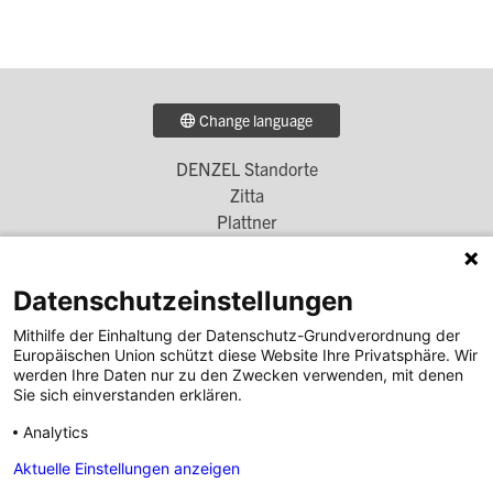
Change language
DENZEL Standorte
Footer
Zitta
Menü
Plattner
Simscha
1
Denzel Unterberger
Datenschutzeinstellungen
Unterberger Denzel
Höglinger Denzel
Mithilfe der Einhaltung der Datenschutz-Grundverordnung der
Europäischen Union schützt diese Website Ihre Privatsphäre. Wir
DENZEL Bank
werden Ihre Daten nur zu den Zwecken verwenden, mit denen
Footer
Sie sich einverstanden erklären.
DENZEL Karriere
Menü
DENZEL Immobilien
Analytics
2
Denzel auf Social Media
Aktuelle Einstellungen anzeigen